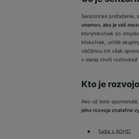
Senzorické preťaženie, a
vnemov, ako je váš mozo
ktorýmkoľvek zo zmyslov
ktokoľvek, určité skupin
väčšinou ich však sprev
v danej chvíli rozhodnú
Kto je rozvo
Ako už bolo spomenuté,
jeho rozvoja znateľne v
ľudia s ADHD
,