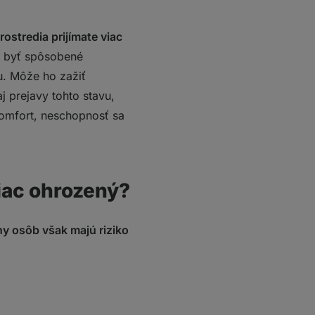
rostredia prijímate viac
e byť spôsobené
u. Môže ho zažiť
j prejavy tohto stavu,
komfort, neschopnosť sa
iac ohrozený?
ny osôb však majú riziko