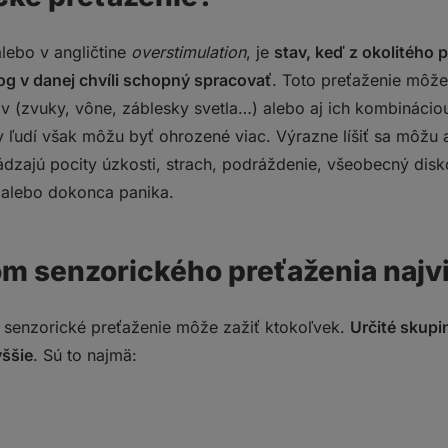
lebo v angličtine
overstimulation
, je
stav, keď z okolitého p
g v danej chvíli schopný spracovať
. Toto preťaženie môž
 (zvuky, vône, záblesky svetla…) alebo aj ich kombinácio
y ľudí však môžu byť ohrozené viac. Výrazne líšiť sa môžu a
ádzajú pocity úzkosti, strach, podráždenie, všeobecný dis
ť alebo dokonca panika.
jom senzorického preťaženia najv
 senzorické preťaženie môže zažiť ktokoľvek.
Určité skupi
yššie
. Sú to najmä: