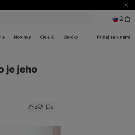
Skryť
upozo
Otvoriť
menu
nie
Novinky
Ciele 💪
Balíčky
Pridaj sa k nám!
o je jeho
2
6