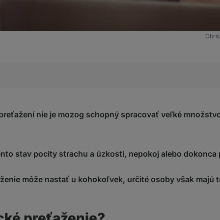
Obráz
ťaženie?
orického preťaženia najviac ohrozený?
 preťažení nie je mozog schopný spracovať veľké množstvo
orického preťaženia?
enzorického preťaženia?
ento stav pocity strachu a úzkosti, nepokoj alebo dokonca 
ženie môže nastať u kohokoľvek, určité osoby však majú to
?
cké preťaženie?