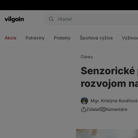
Eshop
Aktin
-
Otvoriť
Otvoriť
Otvoriť
Otvoriť
úvodná
menu
menu
menu
menu
strana
Akcie
Potraviny
Proteíny
Športová výživa
Výživov
Články
Senzorické p
rozvojom n
Mgr. Kristýna Kovářová
Zdielať
Komentáre