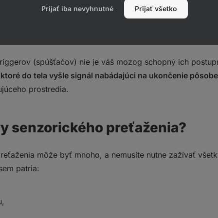
 vznáša vôňa najrôznejších pokrmov, ktoré splývajú v jedn
Prijať iba nevyhnutné
Prijať všetko
ás. Ak máte v takom prípade
silné nutkanie zapchať si oči,
úť do ticha, tmy a samoty
, pravdepodobne práve zažívate s
triggerov (spúšťačov) nie je váš mozog schopný ich postu
, ktoré do tela vyšle signál nabádajúci na ukončenie pôso
ujúceho prostredia.
vy senzorického preťaženia?
reťaženia môže byť mnoho, a nemusíte nutne zažívať všetk
sem patria:
u,