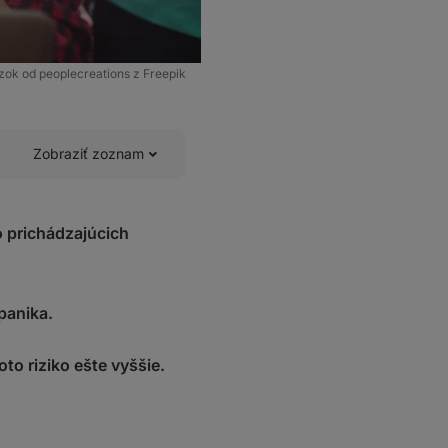
ok od peoplecreations z Freepik
Zobraziť zoznam
 prichádzajúcich
panika.
to riziko ešte vyššie.