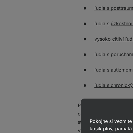
ľudia s posttrau
ľudia s
úzkostno
vysoko citliví ľud
ľudia s porucham
ľudia s autizmom
ľudia s chroni
Predstavte si, že sedít
centimeter vášho tela, z
Pokojne si vezmite
stolov k vám doliehajú 
košík plný, pamätá 
výbuchom smiechu. Stoly