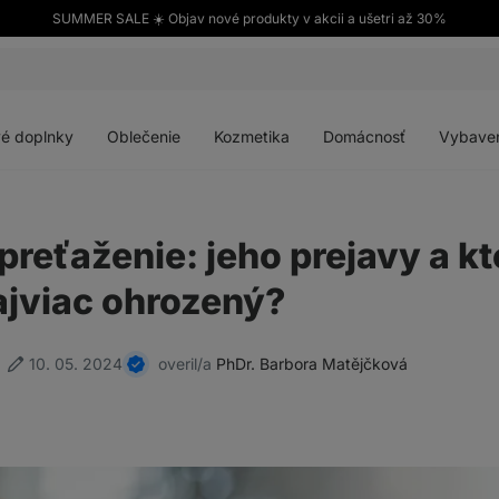
SUMMER SALE ☀️ Objav nové produkty v akcii a ušetri až 30%
Otvoriť
Otvoriť
Otvoriť
Otvoriť
menu
menu
menu
menu
é doplnky
Oblečenie
Kozmetika
Domácnosť
Vybave
reťaženie: jeho prejavy a kt
ajviac ohrozený?
10. 05. 2024
overil/a
PhDr. Barbora Matějčková