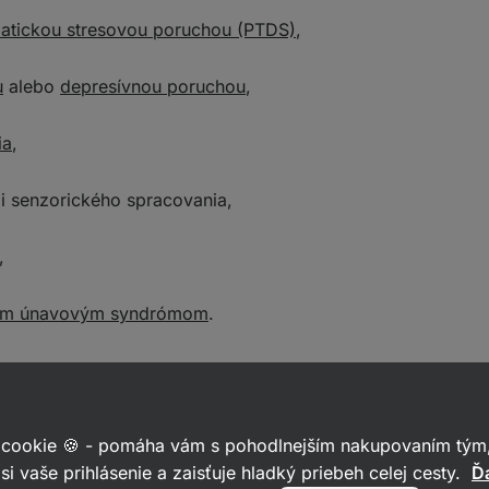
matickou stresovou poruchou (PTDS)
,
u
alebo
depresívnou poruchou
,
ia
,
i senzorického spracovania,
,
ckým únavovým syndrómom
.
e počas horúceho slnečného dňa v záhradke reštaurácie. Sln
 reproduktora tesne vedľa vašej hlavy vyhráva rytmická hud
 cookie 🍪 - pomáha vám s pohodlnejším nakupovaním tým,
nesúvislé príbehy o deťoch, práci a partnerských vzťahoc
si vaše prihlásenie a zaisťuje hladký priebeh celej cesty.
Ďa
 sú tak blízko pri sebe, že sa ramenom utierate o sako pol