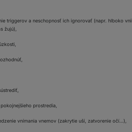
nie triggerov a neschopnosť ich ignorovať (napr. hlboko vn
s žujú),
úzkosti,
rozhodnúť,
ústrediť,
 pokojnejšieho prostredia,
dzenie vnímania vnemov (zakrytie uší, zatvorenie očí…),