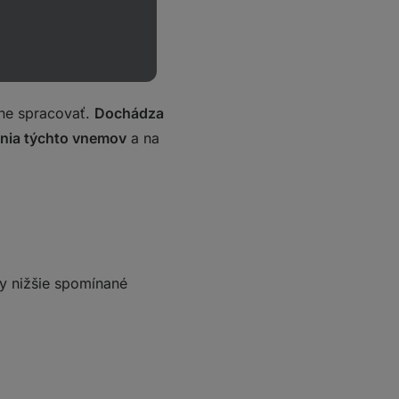
o s agresívnym
 uši aj nosné dierky
enzorické preťaženie.
pne spracovať.
Dochádza
benia týchto vnemov
a na
y nižšie spomínané