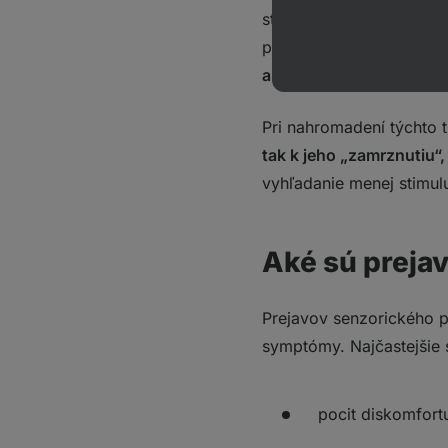
stoličke, a vzduchom sa
parfumom dámy vedľa v
a aspoň na chvíľu unikn
Pri nahromadení týchto 
tak k jeho „zamrznutiu“
vyhľadanie menej stimul
Aké sú preja
Prejavov senzorického p
symptómy. Najčastejšie 
pocit diskomfort