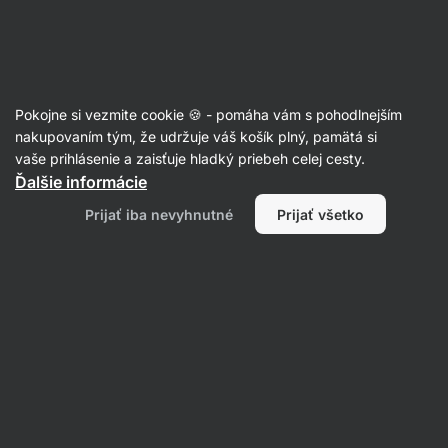
Eshop
Aktin
-
úvodná
strana
Recepty
Pokojne si vezmite cookie 🍪 - pomáha vám s pohodlnejším
nakupovaním tým, že udržuje váš košík plný, pamätá si
Filtrovať
Radenie
:
Najpopulárnejšie
2
vaše prihlásenie a zaisťuje hladký priebeh celej cesty.
Ďalšie informácie
Jedlo
Prijať iba nevyhnutné
Prijať všetko
so
sebou
na
pol
dňa