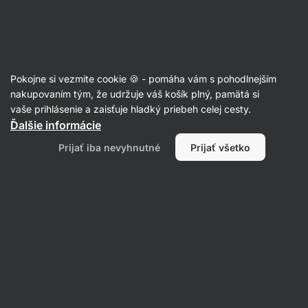
Eshop
Aktin
-
úvodná
strana
Recepty
Pokojne si vezmite cookie 🍪 - pomáha vám s pohodlnejším
Ovocné košíčky s mascarpone
nakupovaním tým, že udržuje váš košík plný, pamätá si
vaše prihlásenie a zaisťuje hladký priebeh celej cesty.
Aktin redakcia
Ďalšie informácie
35 min.
Zdielať
Komentáre
19
170
Prijať iba nevyhnutné
Prijať všetko