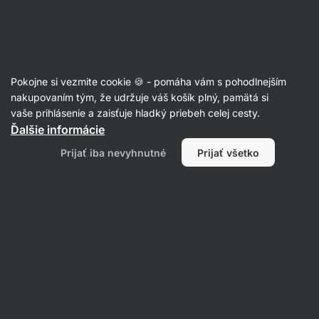
Eshop
Aktin
-
úvodná
strana
Články
Pokojne si vezmite cookie 🍪 - pomáha vám s pohodlnejším
Čo so sebou na potulky do prírody?
nakupovaním tým, že udržuje váš košík plný, pamätá si
vaše prihlásenie a zaisťuje hladký priebeh celej cesty.
Bc. Karolína Šimečková
12. 07. 2023
Ďalšie informácie
overil/a
RNDr. Tomáš Novotný a Mgr. Kristýna Kovářová
Prijať iba nevyhnutné
Prijať všetko
Zdielať
Komentáre
1
5