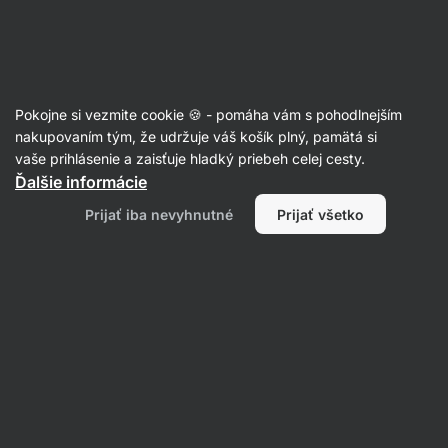
Eshop
Aktin
-
úvodná
strana
Články
Pokojne si vezmite cookie 🍪 - pomáha vám s pohodlnejším
Ako vyzerá low-carb jedálniček?
nakupovaním tým, že udržuje váš košík plný, pamätá si
vaše prihlásenie a zaisťuje hladký priebeh celej cesty.
RNDr. Tomáš Novotný
31. 08. 2021
Ďalšie informácie
Zdielať
Komentáre
2
8
Prijať iba nevyhnutné
Prijať všetko