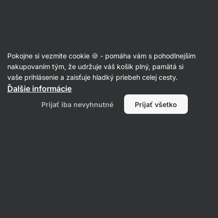
Eshop
Aktin
-
úvodná
strana
Články
Pokojne si vezmite cookie 🍪 - pomáha vám s pohodlnejším
Strach z premeškania: nebezpečný
nakupovaním tým, že udržuje váš košík plný, pamätá si
vaše prihlásenie a zaisťuje hladký priebeh celej cesty.
jav podporovaný sociálnymi
Ďalšie informácie
médiami
Prijať iba nevyhnutné
Prijať všetko
Mgr. Kristýna Kovářová
20. 06. 2023
Zdielať
Komentáre
1
9