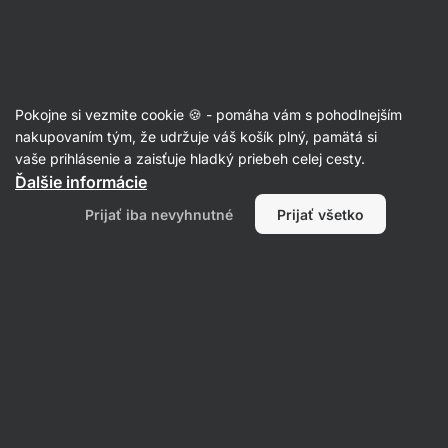
Eshop
Aktin
-
úvodná
strana
Články
Pokojne si vezmite cookie 🍪 - pomáha vám s pohodlnejším
Káva a vysoký krvný tlak: zvyšuje
nakupovaním tým, že udržuje váš košík plný, pamätá si
vaše prihlásenie a zaisťuje hladký priebeh celej cesty.
pitie kávy riziko hypertenzie?
Ďalšie informácie
RNDr. Tomáš Novotný
29. 04. 2022
Prijať iba nevyhnutné
Prijať všetko
Zdielať
Komentáre
2