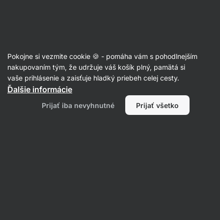
Eshop
Aktin
-
úvodná
strana
Články
Pokojne si vezmite cookie 🍪 - pomáha vám s pohodlnejším
Hormonálna antikoncepcia: druhy,
nakupovaním tým, že udržuje váš košík plný, pamätá si
vaše prihlásenie a zaisťuje hladký priebeh celej cesty.
využitie, potenciálne výhody a
Ďalšie informácie
riziká
Prijať iba nevyhnutné
Prijať všetko
Mgr. Kristýna Kovářová
06. 02. 2023
overil/a
RNDr. Tomáš Novotný
Zdielať
Komentáre
3
11