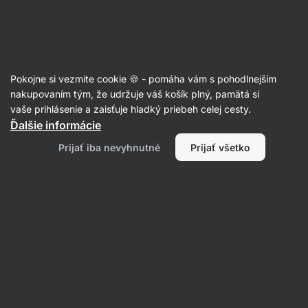
Eshop
Aktin
-
úvodná
strana
Články
Pokojne si vezmite cookie 🍪 - pomáha vám s pohodlnejším
Éčka v potravinách: Ako sa v nich
nakupovaním tým, že udržuje váš košík plný, pamätá si
vaše prihlásenie a zaisťuje hladký priebeh celej cesty.
vyznať?
Ďalšie informácie
RNDr. Tomáš Novotný
14. 02. 2023
Prijať iba nevyhnutné
Prijať všetko
overil/a
Mgr. Kristýna Kovářová
Zdielať
Komentáre
4
10