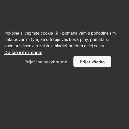
Eshop
Aktin
-
úvodná
strana
Recepty
Pokojne si vezmite cookie 🍪 - pomáha vám s pohodlnejším
Pistáciové energy balls z
nakupovaním tým, že udržuje váš košík plný, pamätá si
vaše prihlásenie a zaisťuje hladký priebeh celej cesty.
tekvicového pyré
Ďalšie informácie
Anna Částková
Prijať iba nevyhnutné
Prijať všetko
15 min.
Zdielať
Komentáre
36
192