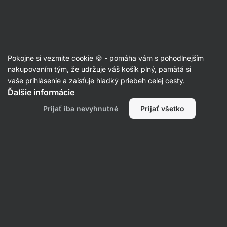
Eshop
Aktin
-
úvodná
strana
Články
Pokojne si vezmite cookie 🍪 - pomáha vám s pohodlnejším
Káva: Superpotravina, ktorú sme si
nakupovaním tým, že udržuje váš košík plný, pamätá si
vaše prihlásenie a zaisťuje hladký priebeh celej cesty.
sami pokazili?
Ďalšie informácie
Aktin Redakce
09. 07. 2025
Prijať iba nevyhnutné
Prijať všetko
Zdielať
Komentáre
3