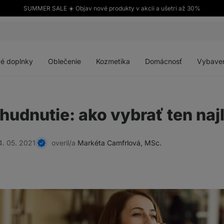
SUMMER SALE ☀️ Objav nové produkty v akcii a ušetri až 30%
Otvoriť
Otvoriť
Otvoriť
Otvoriť
menu
menu
menu
menu
é doplnky
Oblečenie
Kozmetika
Domácnosť
Vybave
chudnutie: ako vybrať ten naj
4. 05. 2021
overil/a
Markéta Camfrlová, MSc.