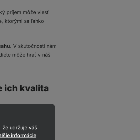
ký príjem môže viesť
, ktorými sa ľahko
sahu.
V skutočnosti nám
 diéte môže hrať v náš
 ich kvalita
motnosti (TH).
Iné
o nemusí byť
 že udržuje váš
e značne líšia od
lšie informácie