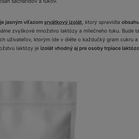
bsah sacharidov a tukov.
 je jasným víťazom
srvátkový izolát
, ktorý spravidla
obsahu
álne zvyškové množstvo laktózy a mliečneho tuku. Bude ta
ích užívateľov, ktorým ide v diéte o každučký gram cukru 
žstvu laktózy je
izolát vhodný aj pre osoby trpiace laktóz