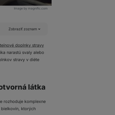
Image by magnific.com
Zobraziť zoznam
teínové doplnky stravy
a narastú svaly alebo
nkov stravy v diéte
omerom cena/kvalita!
otvorná látka
ie rozhoduje komplexne
bielkovín, ktorých