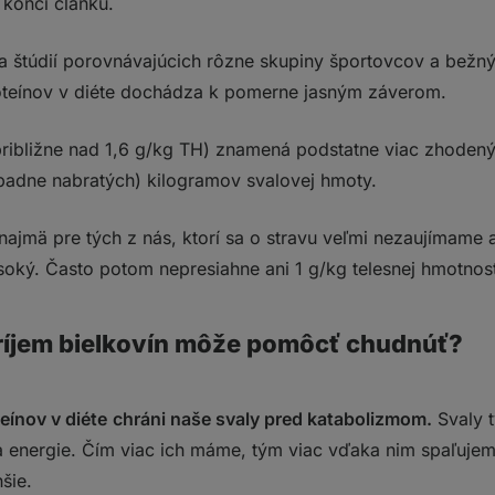
 konci článku.
a štúdií porovnávajúcich rôzne skupiny športovcov a bežný
teínov v diéte dochádza k pomerne jasným záverom.
ribližne nad 1,6 g/kg TH) znamená podstatne viac zhoden
padne nabratých) kilogramov svalovej hmoty.
najmä pre tých z nás, ktorí sa o stravu veľmi nezaujímame a
ysoký. Často potom nepresiahne ani 1 g/kg telesnej hmotnost
ríjem bielkovín môže pomôcť chudnúť?
eínov v diéte
chráni naše svaly pred katabolizmom.
Svaly t
 energie. Čím viac ich máme, tým viac vďaka nim spaľujeme
šie.