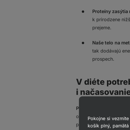
Proteíny zasýtia
k prirodzene niž
prejeme.
Naše telo
na met
tak dodávajú ener
prospech.
V diéte potre
i načasovani
Pre väčšinu z nás bude
odporúčania pre tvrdo t
Pokojne si vezmite
prostredníctvom bežnej 
košík plný, pamätá 