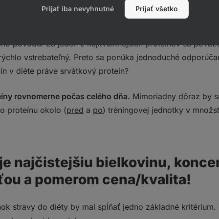
žnú populáciu 0,8–1,0 g/kg TH, ktorá nešportuje a neusiluj
Prijať iba nevyhnutné
Prijať všetko
s vysokou využiteľnosťou (biologickou hodnotou) pre náš o
neho pôvodu.
Za jeden z najkvalitnejších proteínov sa pova
rýchlo vstrebateľný. Preto sa ponúka jednoduché odporúčan
ín v diéte práve srvátkový proteín?
teíny rovnomerne počas celého dňa.
Mimoriadny dôraz by sm
ho proteínu okolo (
pred
a
po
) tréningovej jednotky v množs
je najčistejšiu bielkovinu, konc
ťou a pomerom cena/kvalita!
nok stravy do diéty by mal spĺňať jedno základné kritérium