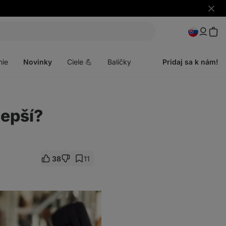
Skryť
upozo
Otvoriť
menu
nie
Novinky
Ciele 💪
Balíčky
Pridaj sa k nám!
lepší?
38
11