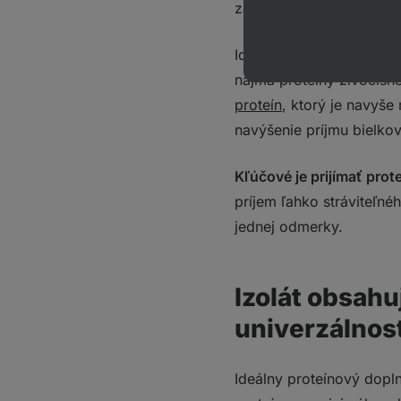
základného príjmu pre be
Ideálne je voliť zdroje 
najmä proteíny živočíš
proteín
,
ktorý je navyše 
navýšenie príjmu bielkov
Kľúčové je prijímať pro
príjem ľahko stráviteľné
jednej odmerky.
Izolát obsahu
univerzálnos
Ideálny proteínový dopl