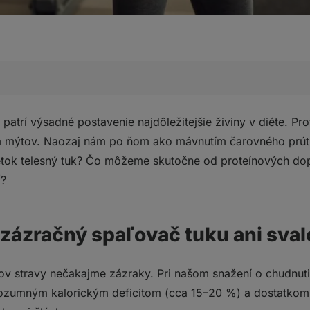
ný spaľovač tuku ani svalotvorná látka
atrí výsadné postavenie najdôležitejšie živiny v diéte.
Pro
íjem bielkovín môže pomôcť chudnúť?
 mýtov. Naozaj nám po ňom ako mávnutím čarovného prútik
iac bielkovín. Rozhoduje ich kvalita i načasovanie
tok telesný tuk? Čo môžeme skutočne od proteínových dopl
istejšiu bielkovinu, koncentrát zaujme univerzálnosťou a p
ť?
diéty
?
e zázračný spaľovač tuku ani sval
ov stravy nečakajme zázraky. Pri našom snažení o chudnut
 rozumným
kalorickým deficitom
(cca 15–20 %) a dostatkom 