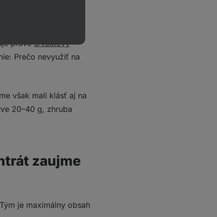
e sa o chudnutie.
rganizmus, kam sa radia
žuje práve
srvátkový
ie: Prečo nevyužiť na
e však mali klásť aj na
tve 20–40 g, zhruba
entrát zaujme
. Tým je maximálny obsah