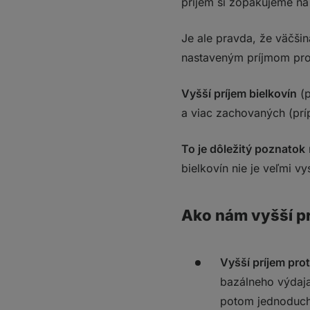
príjem si zopakujeme na
Je ale pravda, že väčšin
nastaveným príjmom pro
Vyšší
príjem bielkovín
(p
a viac zachovaných (prí
To je dôležitý poznatok
bielkovín nie je veľmi v
Ako nám vyšší p
Vyšší príjem prot
bazálneho výdaja
potom jednoduch