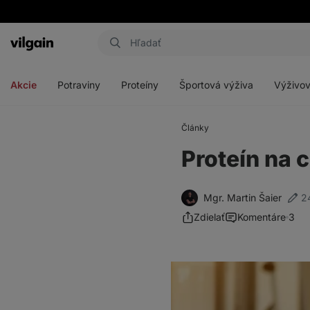
Eshop
Aktin
-
Otvoriť
Otvoriť
Otvoriť
Otvoriť
úvodná
menu
menu
menu
menu
strana
Akcie
Potraviny
Proteíny
Športová výživa
Výživov
Články
Proteín na 
Mgr. Martin Šaier
2
Zdielať
Komentáre
3