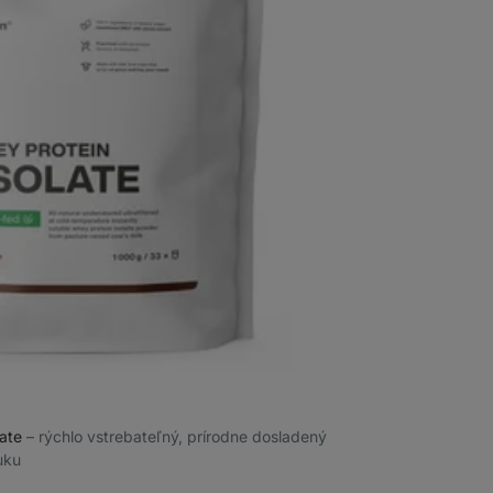
late
⁠–⁠ rýchlo vstrebateľný, prírodne dosladený
uku