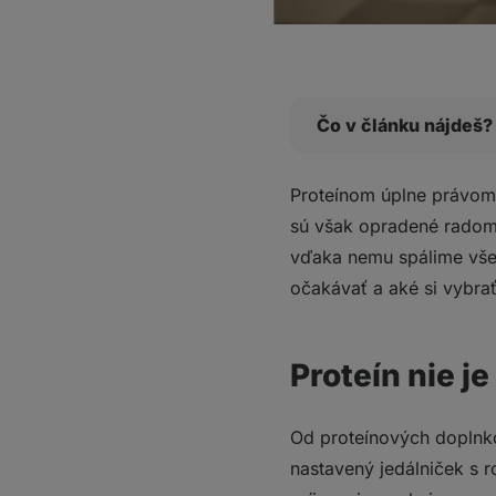
Čo v článku nájdeš?
Proteín nie je zázrač
Proteínom úplne právom p
Ako nám vyšší pr
sú však opradené radom
V diéte potrebujeme v
vďaka nemu spálime vše
Izolát obsahuje najč
očakávať a aké si vybra
Špeciálny proteín do 
Čo si z toho odniesť
Proteín nie j
Od proteínových doplnk
nastavený jedálniček s