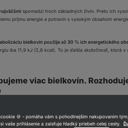
 najväčšmi
spomedzi troch základných živín. Preto ich vyso
šiemu príjmu energie a potravín s vysokým obsahom energie
abolizáciu bielkovín použije až 30 % ich energetického ob
giu iba 11,9 kJ (2,8 kcal). To je ďalšia skutočnosť, ktorá v
bujeme viac bielkovín. Rozhoduje
e
ideálny príjem bielkovín
v rozmedzí
1,4–2,0 g/kg telesnej h
rénujúcich športovcov znie
až 2,3–3,1 g/kg beztukovej TH,
č
 cookie 🍪 - pomáha vám s pohodlnejším nakupovaním tým,
stravy vôbec ľahké prijať. Tieto odporúčania sa tak pomern
si vaše prihlásenie a zaisťuje hladký priebeh celej cesty.
Ďa