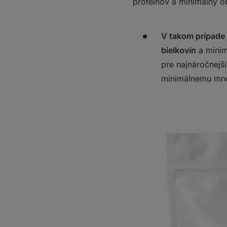
proteínov a minimálny o
V takom prípade
bielkovín
a minim
pre najnáročnejš
minimálnemu mno