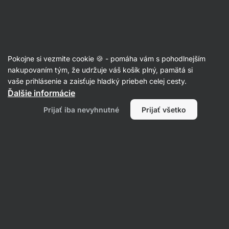
Eshop
Aktin
-
úvodná
strana
Karí 🍛
Pokojne si vezmite cookie 🍪 - pomáha vám s pohodlnejším
nakupovaním tým, že udržuje váš košík plný, pamätá si
Filtrovať
Radenie
:
Najnovšie
1
vaše prihlásenie a zaisťuje hladký priebeh celej cesty.
Ďalšie informácie
Krevety
Prijať iba nevyhnutné
Prijať všetko
na
kari
s
kokosovým
mliekom