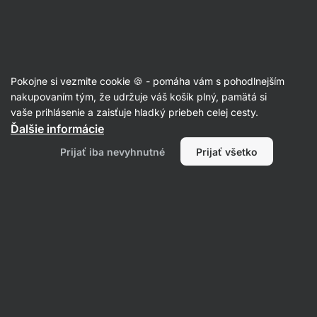
Eshop
Aktin
-
úvodná
strana
Rolády
Pokojne si vezmite cookie 🍪 - pomáha vám s pohodlnejším
nakupovaním tým, že udržuje váš košík plný, pamätá si
Filtrovať
Radenie
:
Najnovšie
1
vaše prihlásenie a zaisťuje hladký priebeh celej cesty.
Ďalšie informácie
Nadýchaná
Prijať iba nevyhnutné
Prijať všetko
čokoládová
roláda
s
lyofilizovanými
jahodami