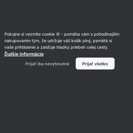
Eshop
Aktin
-
úvodná
strana
Recepty
Pokojne si vezmite cookie 🍪 - pomáha vám s pohodlnejším
nakupovaním tým, že udržuje váš košík plný, pamätá si
Filtrovať
Radenie
:
Najnovšie
2
vaše prihlásenie a zaisťuje hladký priebeh celej cesty.
Ďalšie informácie
Banánový
Prijať iba nevyhnutné
Prijať všetko
chia
puding