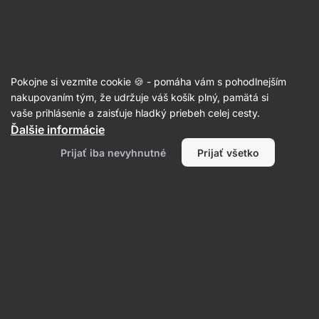
Eshop
Aktin
-
úvodná
strana
Granola
Pokojne si vezmite cookie 🍪 - pomáha vám s pohodlnejším
nakupovaním tým, že udržuje váš košík plný, pamätá si
Filtrovať
Radenie
:
Najnovšie
1
vaše prihlásenie a zaisťuje hladký priebeh celej cesty.
Ďalšie informácie
Slané
Prijať iba nevyhnutné
Prijať všetko
muffiny
so
syrom
a
slaninou