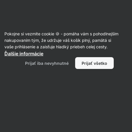
Eshop
Aktin
-
úvodná
strana
Recepty
Pokojne si vezmite cookie 🍪 - pomáha vám s pohodlnejším
nakupovaním tým, že udržuje váš košík plný, pamätá si
Filtrovať
Radenie
:
Najnovšie
2
vaše prihlásenie a zaisťuje hladký priebeh celej cesty.
Ďalšie informácie
Jogurtový
Prijať iba nevyhnutné
Prijať všetko
chia
puding
s
ovocím