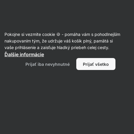
SUMMER SALE ☀️ Objav nové produkty v akcii a ušetri až 30%
Skryť
upozornenie
Eshop
Aktin
-
úvodná
Pokojne si vezmite cookie 🍪 - pomáha vám s pohodlnejším
strana
Proteínové nápoje
nakupovaním tým, že udržuje váš košík plný, pamätá si
vaše prihlásenie a zaisťuje hladký priebeh celej cesty.
Protein Milkshake
⁠–⁠ mliečny proteínový nápoj
Ďalšie informácie
s krémovou chuťou, 33 g bielkovín na porciu,
Prijať iba nevyhnutné
Prijať všetko
s nízkym obsahom laktózy
Prečítať 392 recenzií
Zobraziť 4 otázky
hodnotenie
288