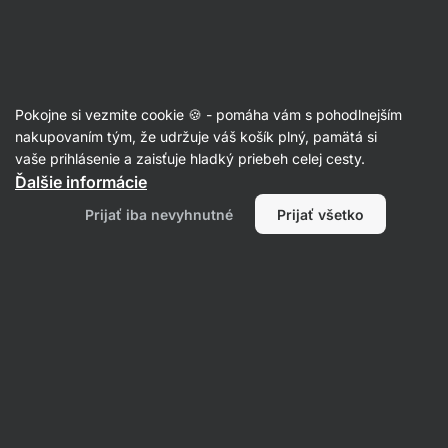
Eshop
Aktin
-
úvodná
strana
S nízkym obsahom cukru
Pokojne si vezmite cookie 🍪 - pomáha vám s pohodlnejším
nakupovaním tým, že udržuje váš košík plný, pamätá si
vaše prihlásenie a zaisťuje hladký priebeh celej cesty.
Ďalšie informácie
Prijať iba nevyhnutné
Prijať všetko
Potraviny
Športová výživa
Výživové
doplnky
Proteíny
Filtrovať
Produktov:
333
Radenie
:
Predvolené