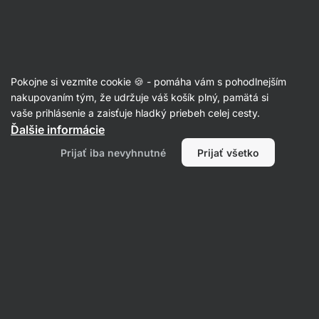
26:48:42
SUMMER SALE ⏰ Posledná šanca ušetriť až 30 %
Skryť
upozornenie
Eshop
Aktin
-
úvodná
Pokojne si vezmite cookie 🍪 - pomáha vám s pohodlnejším
strana
Rastlinné proteíny / vegan protein
nakupovaním tým, že udržuje váš košík plný, pamätá si
vaše prihlásenie a zaisťuje hladký priebeh celej cesty.
Plant Based Protein
⁠–⁠ chutný vegánsky proteín
Ďalšie informácie
s kompletným aminokyselinovým spektrom
Prijať iba nevyhnutné
Prijať všetko
Prečítať 171 recenzií
Zobraziť 5 otázok
hodnotenie
134
Zobraziť