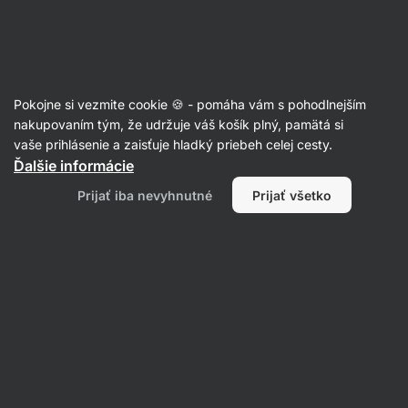
10:47:33
SUMMER SALE ⏰ Posledná šanca ušetriť až 30 %
Skryť
upozornenie
Eshop
Aktin
-
úvodná
Pokojne si vezmite cookie 🍪 - pomáha vám s pohodlnejším
strana
Oleje v spreji
nakupovaním tým, že udržuje váš košík plný, pamätá si
vaše prihlásenie a zaisťuje hladký priebeh celej cesty.
Ghí v spreji s avokádovým olejom
⁠–⁠ prepustené
Ďalšie informácie
maslo s avokádovým olejom v spreji, bez
Prijať iba nevyhnutné
Prijať všetko
laktózy, s praktickým dávkovačom
Prečítať 271 recenzií
hodnotenie
293