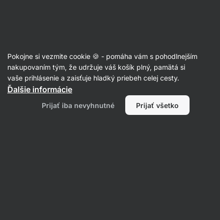
Eshop
Aktin
-
úvodná
strana
Recepty
Pokojne si vezmite cookie 🍪 - pomáha vám s pohodlnejším
nakupovaním tým, že udržuje váš košík plný, pamätá si
Filtrovať
Radenie
:
Najnovšie
2
vaše prihlásenie a zaisťuje hladký priebeh celej cesty.
Ďalšie informácie
Domáca
Prijať iba nevyhnutné
Prijať všetko
banánová
granola