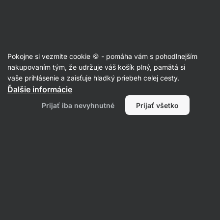
SUMMER SALE ☀️ Objav nové produkty v akcii a ušetri až 30%
Skryť
upozornenie
Eshop
Aktin
-
úvodná
Pokojne si vezmite cookie 🍪 - pomáha vám s pohodlnejším
strana
Javorový sirup
nakupovaním tým, že udržuje váš košík plný, pamätá si
vaše prihlásenie a zaisťuje hladký priebeh celej cesty.
Javorový sirup BIO
⁠–⁠ 100% prírodné sladidlo
Ďalšie informácie
z Kanady s karamelovou chuťou
Prijať iba nevyhnutné
Prijať všetko
Prečítať 91 recenzií
hodnotenie
127
Zobraziť