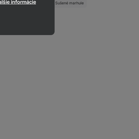
lšie informácie
é datle
Sušený ananás
Sušené marhule