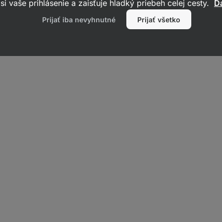
si vaše prihlásenie a zaisťuje hladký priebeh celej cesty.
Ďa
 čokoláde
Sušené jahody
Sušené mango
Sušené maliny
Sušen
Prijať iba nevyhnutné
Prijať všetko