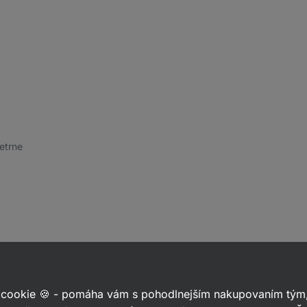
šetrne
zaujímať
 cookie 🍪 - pomáha vám s pohodlnejším nakupovaním tým,