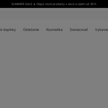
SUMMER SALE ☀️ Objav nové produkty v akcii a ušetri až 30%
Otvoriť
Otvoriť
Otvoriť
Otvoriť
menu
menu
menu
menu
é doplnky
Oblečenie
Kozmetika
Domácnosť
Vybave