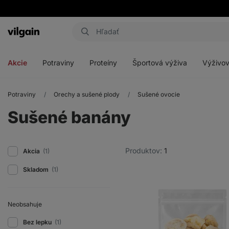
Eshop
Aktin
-
Otvoriť
Otvoriť
Otvoriť
Otvoriť
úvodná
menu
menu
menu
menu
strana
Akcie
Potraviny
Proteíny
Športová výživa
Výživov
Potraviny
Orechy a sušené plody
Sušené ovocie
Sušené banány
Produktov:
1
Akcia
(1)
Skladom
(1)
Neobsahuje
Bez lepku
(1)