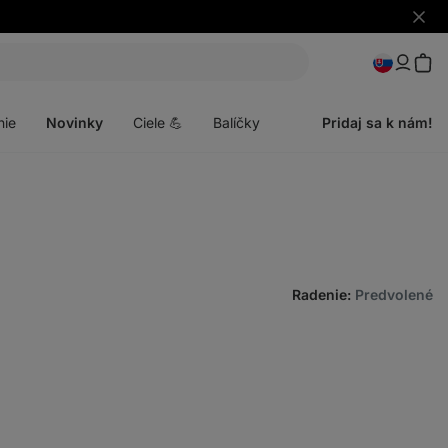
Skryť
upozo
Otvoriť
menu
nie
Novinky
Ciele 💪
Balíčky
Pridaj sa k nám!
Radenie
:
Predvolené