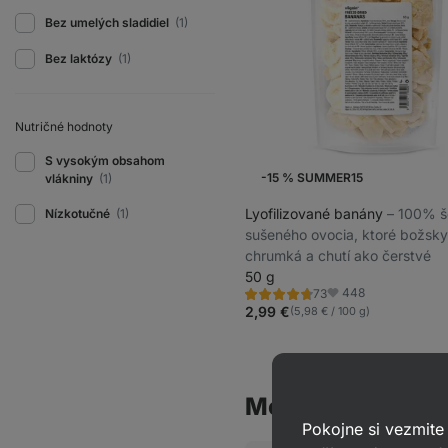
Bez umelých sladidiel
(1)
Bez laktózy
(1)
Nutričné ​​hodnoty
S vysokým obsahom
-15 % SUMMER15
vlákniny
(1)
Lyofilizované banány
⁠–⁠ 100% 
Nízkotučné
(1)
sušeného ovocia, ktoré božsky
chrumká a chutí ako čerstvé
50 g
448
73
Hodnotenie
Obľúbené
4.7/5,
2,99 €
(5,98 € / 100 g)
73
recenzií
Mohlo by ťa tiež 
Pokojne si vezmite