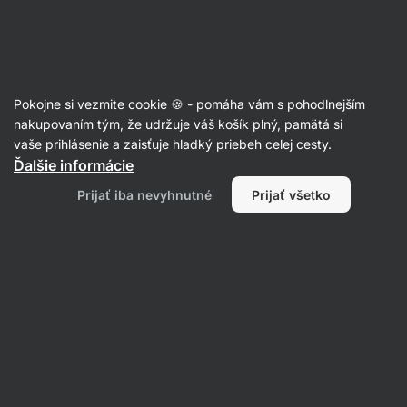
Eshop
Aktin
-
úvodná
strana
Sušené ovocie
Pokojne si vezmite cookie 🍪 - pomáha vám s pohodlnejším
Sušený ananás
nakupovaním tým, že udržuje váš košík plný, pamätá si
vaše prihlásenie a zaisťuje hladký priebeh celej cesty.
Ďalšie informácie
Filtrovať
Prijať iba nevyhnutné
Prijať všetko
Produktov:
5
Radenie
:
Predvolené