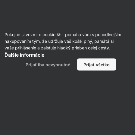
Eshop
Aktin
-
úvodná
strana
Sušené ovocie
Pokojne si vezmite cookie 🍪 - pomáha vám s pohodlnejším
Sušené datle
nakupovaním tým, že udržuje váš košík plný, pamätá si
vaše prihlásenie a zaisťuje hladký priebeh celej cesty.
Ďalšie informácie
Filtrovať
Prijať iba nevyhnutné
Prijať všetko
Produktov:
1
Radenie
:
Predvolené