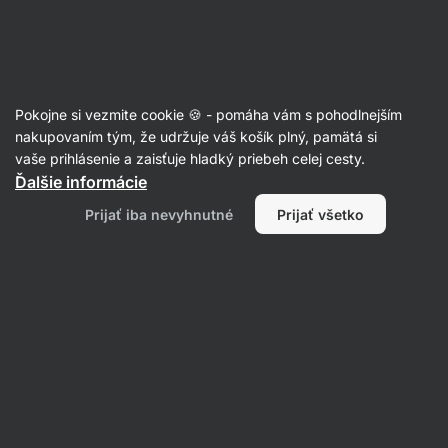
Eshop
Aktin
-
úvodná
strana
Recepty
Pokojne si vezmite cookie 🍪 - pomáha vám s pohodlnejším
nakupovaním tým, že udržuje váš košík plný, pamätá si
Filtrovať
Radenie
:
Najnovšie
2
vaše prihlásenie a zaisťuje hladký priebeh celej cesty.
Ďalšie informácie
Cestoviny
Prijať iba nevyhnutné
Prijať všetko
s
lososom
a
špenátom