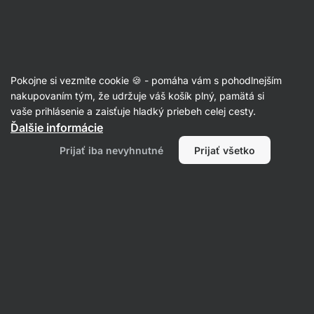
Eshop
Aktin
-
úvodná
strana
100% orechové maslá
Pokojne si vezmite cookie 🍪 - pomáha vám s pohodlnejším
Kokosové maslá
nakupovaním tým, že udržuje váš košík plný, pamätá si
vaše prihlásenie a zaisťuje hladký priebeh celej cesty.
Ďalšie informácie
Filtrovať
Prijať iba nevyhnutné
Prijať všetko
Produktov:
0
Radenie
:
Predvolené
Nenašli sme tu žiadne produkty
Produkty boli vypredané. Pre viac informácií prosím
kontaktujte zákaznícku podporu.