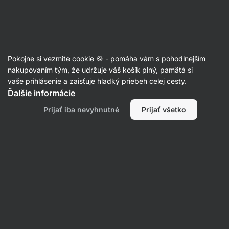
Eshop
Aktin
-
úvodná
strana
100% orechové maslá
Pokojne si vezmite cookie 🍪 - pomáha vám s pohodlnejším
Kešu maslá
nakupovaním tým, že udržuje váš košík plný, pamätá si
vaše prihlásenie a zaisťuje hladký priebeh celej cesty.
Ďalšie informácie
Filtrovať
Prijať iba nevyhnutné
Prijať všetko
Produktov:
4
Radenie
:
Predvolené