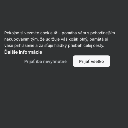
09:24:16
SUMMER SALE ⏰ Posledná šanca ušetriť až 30 %
Skryť
upozornenie
Eshop
Aktin
-
úvodná
Pokojne si vezmite cookie 🍪 - pomáha vám s pohodlnejším
strana
Kešu maslá
nakupovaním tým, že udržuje váš košík plný, pamätá si
vaše prihlásenie a zaisťuje hladký priebeh celej cesty.
Kešu maslo BIO ⁠–⁠ 250 g
⁠–⁠ 100 % prírodné maslo
Ďalšie informácie
s extra krémovou textúrou, z orechov
Prijať iba nevyhnutné
Prijať všetko
pražených horúcim vzduchom, bez aditív
a GMO, ideálne do kaší či palaciniek
Prečítať 53 recenzií
hodnotenie
41