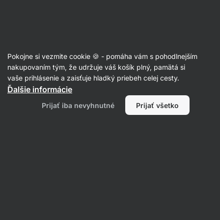
Eshop
Aktin
-
úvodná
strana
Potraviny
Pokojne si vezmite cookie 🍪 - pomáha vám s pohodlnejším
Bezlepkové cereálie
nakupovaním tým, že udržuje váš košík plný, pamätá si
vaše prihlásenie a zaisťuje hladký priebeh celej cesty.
Ďalšie informácie
Prijať iba nevyhnutné
Prijať všetko
Vločky
L
Granola
Müsli
Instantné kaše
Filtrovať
1