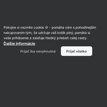
Eshop
Aktin
-
úvodná
strana
Potraviny
Pokojne si vezmite cookie 🍪 - pomáha vám s pohodlnejším
Cereálie s nízkym obsahom
nakupovaním tým, že udržuje váš košík plný, pamätá si
vaše prihlásenie a zaisťuje hladký priebeh celej cesty.
cukru
Ďalšie informácie
Prijať iba nevyhnutné
Prijať všetko
Vločky
Lupienky
Instantné kaše
Filtrovať
1