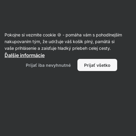
SUMMER SALE ☀️ Objav nové produkty v akcii a ušetri až 30%
Skryť
upozornenie
Eshop
Aktin
-
úvodná
Pokojne si vezmite cookie 🍪 - pomáha vám s pohodlnejším
strana
nakupovaním tým, že udržuje váš košík plný, pamätá si
vaše prihlásenie a zaisťuje hladký priebeh celej cesty.
Produkt už nie je v predaji
Ďalšie informácie
Effortless Racer Back Bra
Prijať iba nevyhnutné
Prijať všetko
Obľúbené alternatívy