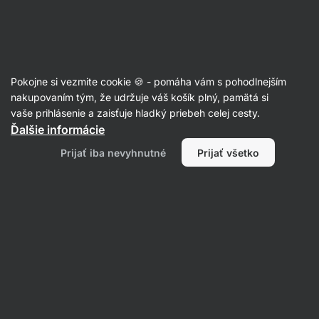
Eshop
Aktin
-
úvodná
strana
Sušené mäso
Pokojne si vezmite cookie 🍪 - pomáha vám s pohodlnejším
Sušené hydinové mäso
nakupovaním tým, že udržuje váš košík plný, pamätá si
vaše prihlásenie a zaisťuje hladký priebeh celej cesty.
Ďalšie informácie
Filtrovať
Prijať iba nevyhnutné
Prijať všetko
Produktov:
1
Radenie
:
Predvolené