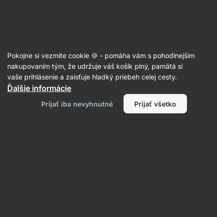
Eshop
Aktin
-
úvodná
strana
Bezlepkové polievky
Pokojne si vezmite cookie 🍪 - pomáha vám s pohodlnejším
nakupovaním tým, že udržuje váš košík plný, pamätá si
Filtrovať
Radenie
:
Najnovšie
2
vaše prihlásenie a zaisťuje hladký priebeh celej cesty.
Ďalšie informácie
Výživná
Prijať iba nevyhnutné
Prijať všetko
polievka
z
červenej
šošovice,
ktorá
zahreje