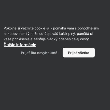
Eshop
Aktin
-
úvodná
strana
Recepty
Pokojne si vezmite cookie 🍪 - pomáha vám s pohodlnejším
nakupovaním tým, že udržuje váš košík plný, pamätá si
Filtrovať
Radenie
:
Najnovšie
2
vaše prihlásenie a zaisťuje hladký priebeh celej cesty.
Ďalšie informácie
Slaná
Prijať iba nevyhnutné
Prijať všetko
ovsená
kaša
s
cuketou