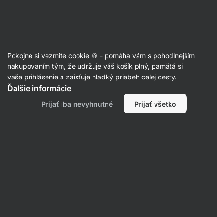
Eshop
Aktin
-
úvodná
strana
Recepty
Pokojne si vezmite cookie 🍪 - pomáha vám s pohodlnejším
nakupovaním tým, že udržuje váš košík plný, pamätá si
Filtrovať
Radenie
:
Najnovšie
2
vaše prihlásenie a zaisťuje hladký priebeh celej cesty.
Ďalšie informácie
Letný
Prijať iba nevyhnutné
Prijať všetko
šalát
s
ovocím
a
parmskou
šunkou