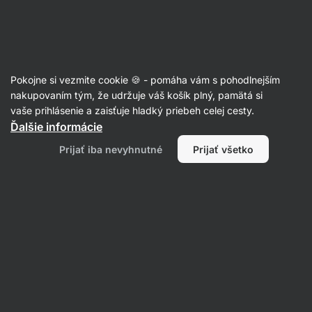
Eshop
Aktin
-
úvodná
strana
Oleje
Pokojne si vezmite cookie 🍪 - pomáha vám s pohodlnejším
Olivový olej
nakupovaním tým, že udržuje váš košík plný, pamätá si
vaše prihlásenie a zaisťuje hladký priebeh celej cesty.
Ďalšie informácie
Filtrovať
Prijať iba nevyhnutné
Prijať všetko
Produktov:
8
Radenie
:
Predvolené