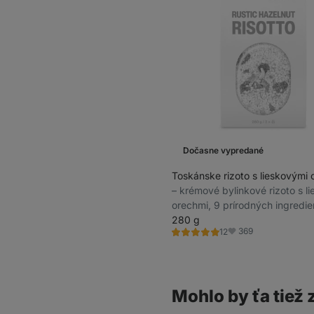
Dočasne vypredané
Toskánske rizoto s lieskovými 
⁠–⁠ krémové bylinkové rizoto s l
orechmi, 9 prírodných ingredien
rýchlu prípravu vyváženého jed
280 g
369
12
porcie v balení
Hodnotenie
Obľúbené
5.0/5,
12
recenzií
Mohlo by ťa tiež 