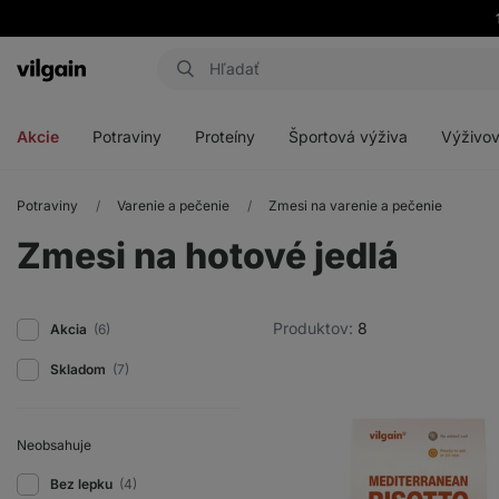
Eshop
Aktin
-
Otvoriť
Otvoriť
Otvoriť
Otvoriť
úvodná
menu
menu
menu
menu
strana
Akcie
Potraviny
Proteíny
Športová výživa
Výživov
Potraviny
Varenie a pečenie
Zmesi na varenie a pečenie
Zmesi na hotové jedlá
Produktov:
8
Akcia
(6)
Skladom
(7)
Neobsahuje
Bez lepku
(4)