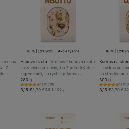
a
-16 %
|
12:09:20
Akcie týždňa
-16 %
|
12:09:
 so zmesou
Hubové rizoto
⁠–⁠ krémové hubové rizoto
Kuskus na stre
ia, 7
so zmesou zeleniny, iba 7 prírodných
⁠–⁠ kuskus so z
hlu
ingrediencií, na rýchlu prípravu
na stredomorsk
vyváženého jedla, 3 porcie v balení
280 g
príprava za 10 m
300 g
708
6
16
16
Hodnotenie
Hodnotenie
Obľúbené
Obľ
4.6/5,
4.7/5,
3,15 €
3,79 €
3,15 €
3,79 €
(1,13 € / 100 g)
(1,
16
16
recenzií
recenzií