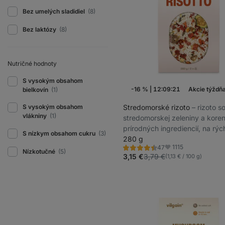
Bez umelých sladidiel
(8)
Bez laktózy
(8)
Nutričné ​​hodnoty
S vysokým obsahom
-16 %
|
12:09:20
Akcie týždň
bielkovín
(1)
Stredomorské rizoto
⁠–⁠ rizoto
S vysokým obsahom
vlákniny
(1)
stredomorskej zeleniny a koren
prírodných ingrediencií, na rýc
S nízkym obsahom cukru
(3)
prípravu vyváženého jedla
280 g
1115
47
Hodnotenie
Obľúbené
Nízkotučné
(5)
4.4/5,
3,15 €
3,79 €
(1,13 € / 100 g)
47
recenzií