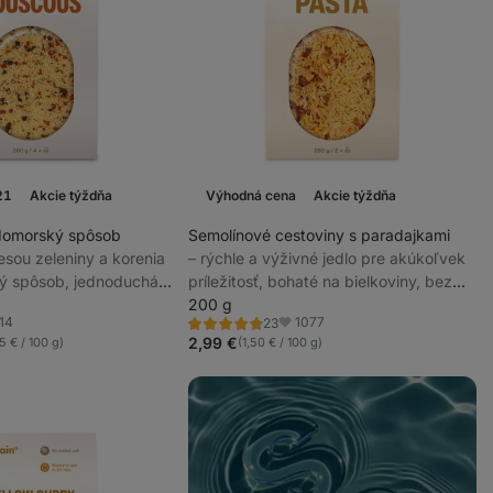
20
Akcie týždňa
Výhodná cena
Akcie týždňa
domorský spôsob
Semolínové cestoviny s paradajkami
mesou zeleniny a korenia
⁠–⁠ rýchle a výživné jedlo pre akúkoľvek
ý spôsob, jednoduchá
príležitosť, bohaté na bielkoviny, bez
inút, 4 porcie v balení
konzervantov a pridaného cukru
200 g
14
1077
23
Hodnotenie
úbené
Obľúbené
4.8/5,
2,99 €
05 € / 100 g)
(1,50 € / 100 g)
23
recenzií