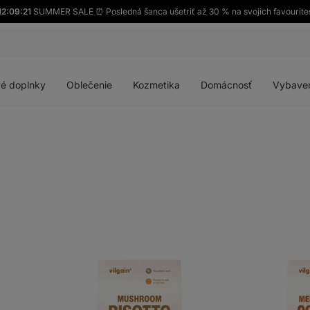
12:09:20
SUMMER SALE ⏰ Posledná šanca ušetriť až 30 % na svojich favourite
Otvoriť
Otvoriť
Otvoriť
Otvoriť
menu
menu
menu
menu
é doplnky
Oblečenie
Kozmetika
Domácnosť
Vybave