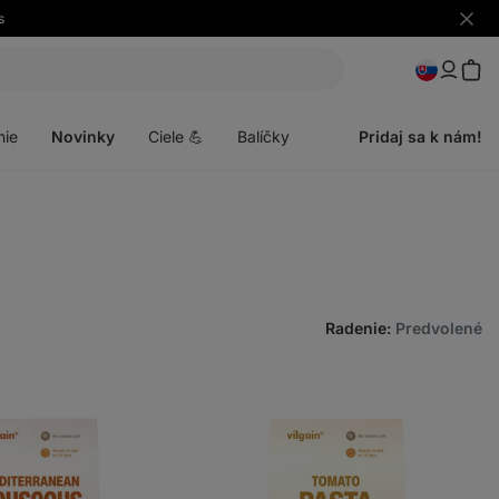
s
Skryť
upozo
Otvoriť
menu
nie
Novinky
Ciele 💪
Balíčky
Pridaj sa k nám!
Radenie
:
Predvolené