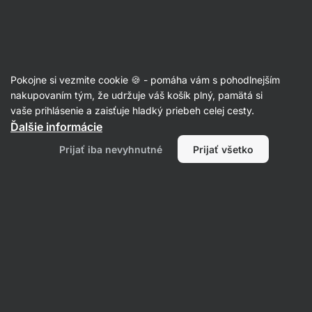
09:29:42
SUMMER SALE ⏰ Posledná šanca ušetriť až 30 %
Skryť
upozornenie
Eshop
Aktin
-
úvodná
Pokojne si vezmite cookie 🍪 - pomáha vám s pohodlnejším
strana
Komplexné spaľovače tukov
nakupovaním tým, že udržuje váš košík plný, pamätá si
vaše prihlásenie a zaisťuje hladký priebeh celej cesty.
Spaľovač tukov 2.0
⁠–⁠ 10 aktívnych látok,
Ďalšie informácie
receptúra obohatená o chróm podporujúci
Prijať iba nevyhnutné
Prijať všetko
efektívny metabolizmus makroživín
Prečítať 30 recenzií
Zobraziť 3 otázky
hodnotenie
24