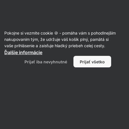
31:26:53
SUMMER SALE ⏰ Posledná šanca ušetriť až 30 %
Skryť
upozornenie
Eshop
Aktin
-
úvodná
Pokojne si vezmite cookie 🍪 - pomáha vám s pohodlnejším
strana
Melatonín
nakupovaním tým, že udržuje váš košík plný, pamätá si
vaše prihlásenie a zaisťuje hladký priebeh celej cesty.
Melatonín v spreji ⁠–⁠ 30 ml
⁠–⁠ doplnený o extrakt
Ďalšie informácie
z medovky lekárskej, v praktickej forme spreja,
Prijať iba nevyhnutné
Prijať všetko
mangová príchuť, Výživový doplnok
Prečítať 39 recenzií
Zobraziť 1 otázku
hodnotenie
26