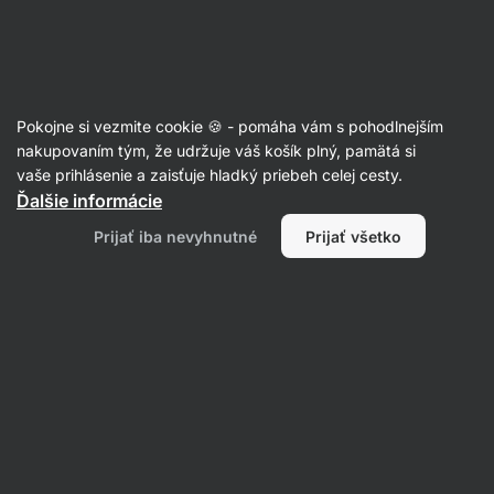
Eshop
Aktin
-
úvodná
strana
Proteínové tyčinky
Pokojne si vezmite cookie 🍪 - pomáha vám s pohodlnejším
Vegan proteínové tyčinky
nakupovaním tým, že udržuje váš košík plný, pamätá si
vaše prihlásenie a zaisťuje hladký priebeh celej cesty.
Ďalšie informácie
Filtrovať
Prijať iba nevyhnutné
Prijať všetko
Produktov:
8
Radenie
:
Predvolené