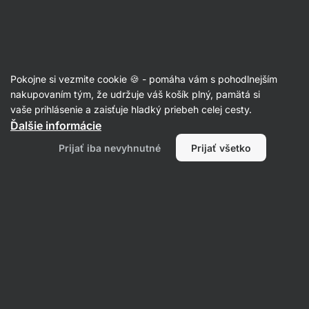
Eshop
Aktin
-
úvodná
strana
Športová výživa
Pokojne si vezmite cookie 🍪 - pomáha vám s pohodlnejším
Športové nápoje
nakupovaním tým, že udržuje váš košík plný, pamätá si
vaše prihlásenie a zaisťuje hladký priebeh celej cesty.
Ďalšie informácie
Prijať iba nevyhnutné
Prijať všetko
Iontové nápoje
Filtrovať
1
Jablko
Vymazať všetky filtre