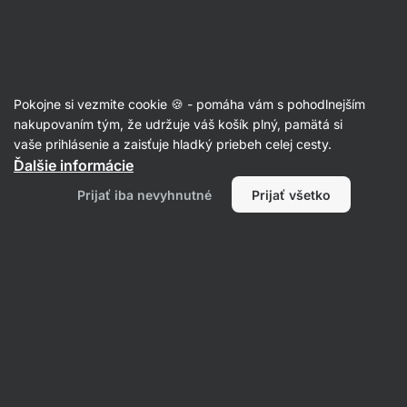
Eshop
Aktin
-
úvodná
strana
Recepty
Pokojne si vezmite cookie 🍪 - pomáha vám s pohodlnejším
nakupovaním tým, že udržuje váš košík plný, pamätá si
Filtrovať
Radenie
:
Najnovšie
2
vaše prihlásenie a zaisťuje hladký priebeh celej cesty.
Ďalšie informácie
Jogurtový
Prijať iba nevyhnutné
Prijať všetko
chia
puding
s
ovocím