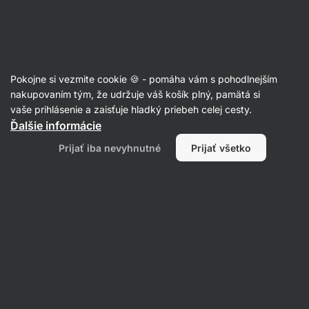
Eshop
Aktin
-
úvodná
strana
Recepty
Pokojne si vezmite cookie 🍪 - pomáha vám s pohodlnejším
nakupovaním tým, že udržuje váš košík plný, pamätá si
Filtrovať
Radenie
:
Najpopulárnejšie
2
vaše prihlásenie a zaisťuje hladký priebeh celej cesty.
Ďalšie informácie
Banánové
Prijať iba nevyhnutné
Prijať všetko
guľky
v
horkej
čokoláde