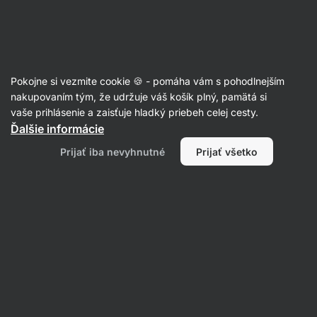
Eshop
Aktin
-
úvodná
strana
Recepty
Pokojne si vezmite cookie 🍪 - pomáha vám s pohodlnejším
nakupovaním tým, že udržuje váš košík plný, pamätá si
Filtrovať
Radenie
:
Najpopulárnejšie
2
vaše prihlásenie a zaisťuje hladký priebeh celej cesty.
Ďalšie informácie
Baba
Prijať iba nevyhnutné
Prijať všetko
Ghanoush:
arabská
baklažánová
nátierka
s
cesnakom