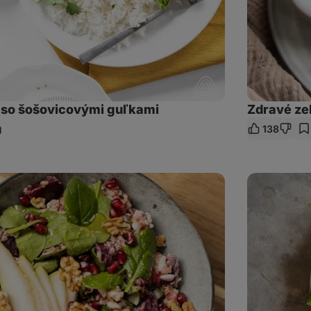
 so šošovicovými guľkami
Zdravé zel
138
ieľať
dkaz
Placky
z
quinoy