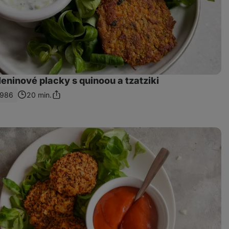
eninové placky s quinoou a tzatziki
986
20 min.
Zdieľať
odkaz