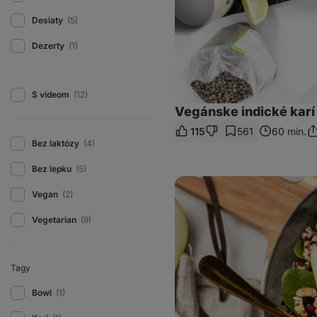
Desiaty
(5)
Dezerty
(1)
S videom
(12)
Vegánske indické karí
115
561
60 min.
Zd
Bez laktózy
(4)
o
Bez lepku
(5)
Koniec
vianočného
Vegan
(2)
obžerstva:
Po
Vegetarian
(9)
tomto
zdravom
zimnom
šaláte
sa
Tagy
budete
cítiť
Bowl
(1)
skvele