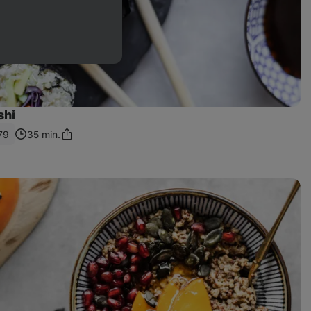
shi
79
35 min.
Zdieľať
odkaz