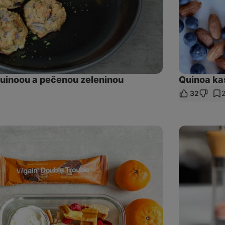
uinoou a pečenou zeleninou
Quinoa ka
32
ieľať
kaz
Quinoa
šalát
do
pohára