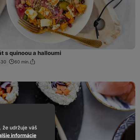
t s quinoou a halloumi
430
60 min.
Zdieľať
odkaz
 že udržuje váš
lšie informácie