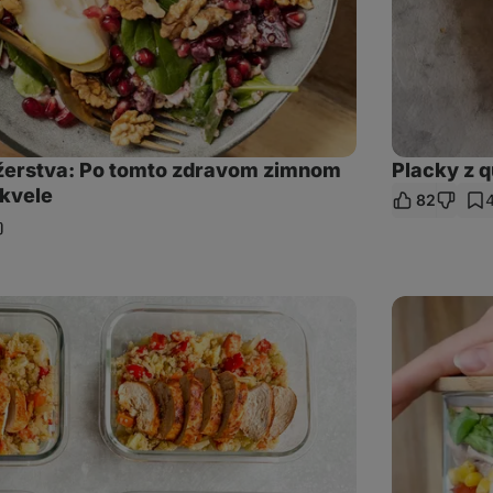
žerstva: Po tomto zdravom zimnom
Placky z 
skvele
82
ieľať
dkaz
Šalát
do
pohára