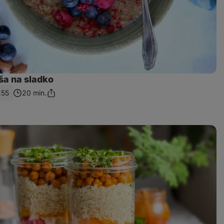
ša na sladko
255
20 min.
Zdieľať
odkaz