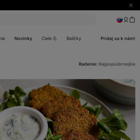
Skryť
upozo
Otvoriť
menu
nie
Novinky
Ciele 💪
Balíčky
Pridaj sa k nám!
Radenie
:
Najpopulárnejšie