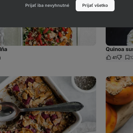
Prijať iba nevyhnutné
Prijať všetko
dňa
Quinoa su
41
1
ieľať
dkaz
Raňajky
trochu
inak:
Quinoová
kaša