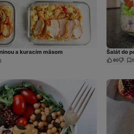
eninou a kuracím mäsom
Šalát do 
80
ieľať
dkaz
Zimný
šalát
s
quinoou
a
halloumi