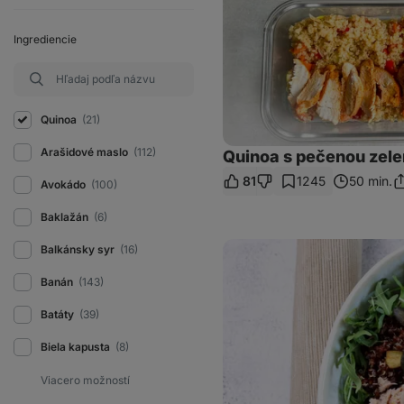
Ingrediencie
Quinoa
(21)
Arašidové maslo
(112)
Quinoa s pečenou zel
81
1245
50 min.
Avokádo
(100)
Zd
o
Baklažán
(6)
Tuniakový
Balkánsky syr
(16)
šalát
s
Banán
(143)
quinoou
Batáty
(39)
Biela kapusta
(8)