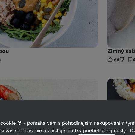
noou
Zimný šalá
64
ieľať
dkaz
Quinoa
sushi
 cookie 🍪 - pomáha vám s pohodlnejším nakupovaním tým,
si vaše prihlásenie a zaisťuje hladký priebeh celej cesty.
Ďa