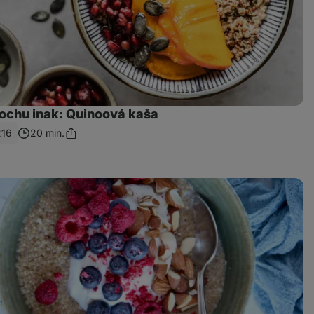
rochu inak: Quinoová kaša
216
20 min.
Zdieľať
odkaz