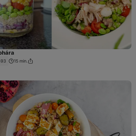
pohára
693
15 min.
Zdieľať
odkaz