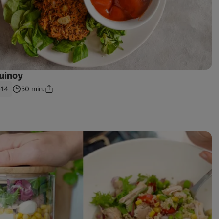
quinoy
414
50 min.
Zdieľať
odkaz