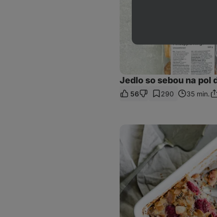
Jedlo so sebou na pol 
56
290
35 min.
Zd
o
Pečená
kaša
z
quinoy