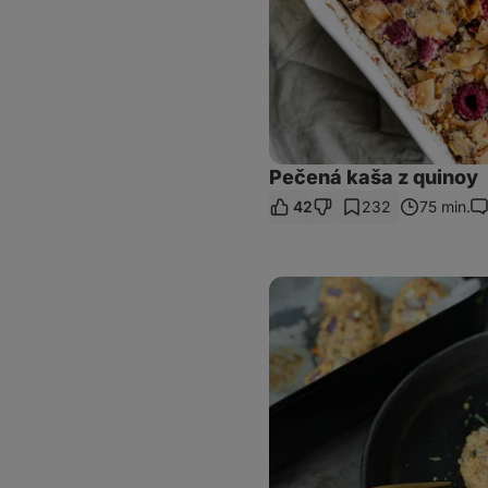
Pečená kaša z quinoy
42
232
75 min.
Ko
Tuniakové
guľôčky
s
quinoou
a
pečenou
zeleninou