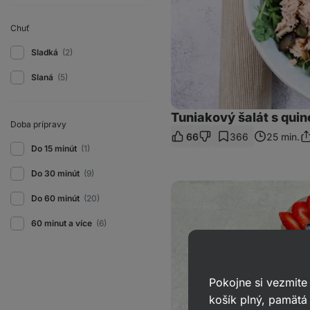
Chuť
Sladká
(2)
Slaná
(5)
Tuniakový šalát s qui
Doba prípravy
66
366
25 min.
Zd
Do 15 minút
(1)
o
Do 30 minút
(9)
Jedlo
so
Do 60 minút
(20)
sebou
na
60 minut a více
(6)
pol
dňa
Pokojne si vezmite
košík plný, pamätá 