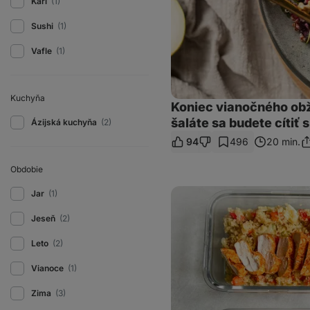
Karí
(1)
Sushi
(1)
Vafle
(1)
Kuchyňa
Koniec vianočného ob
šaláte sa budete cítiť 
Ázijská kuchyňa
(2)
94
496
20 min.
Zd
o
Obdobie
Quinoa
Jar
(1)
s
pečenou
Jeseň
(2)
zeleninou
a
kuracím
Leto
(2)
mäsom
Vianoce
(1)
Zima
(3)