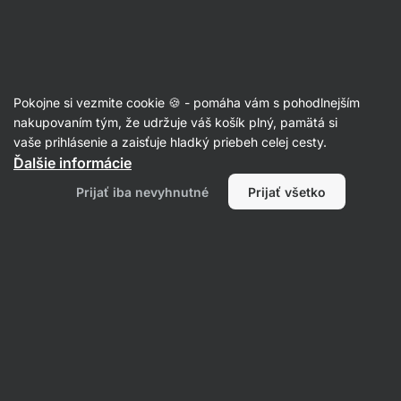
Eshop
Aktin
-
úvodná
strana
Recepty
Pokojne si vezmite cookie 🍪 - pomáha vám s pohodlnejším
nakupovaním tým, že udržuje váš košík plný, pamätá si
Filtrovať
Radenie
:
Najnovšie
2
vaše prihlásenie a zaisťuje hladký priebeh celej cesty.
Ďalšie informácie
Pečená
Prijať iba nevyhnutné
Prijať všetko
plnená
paprika
so
syrom