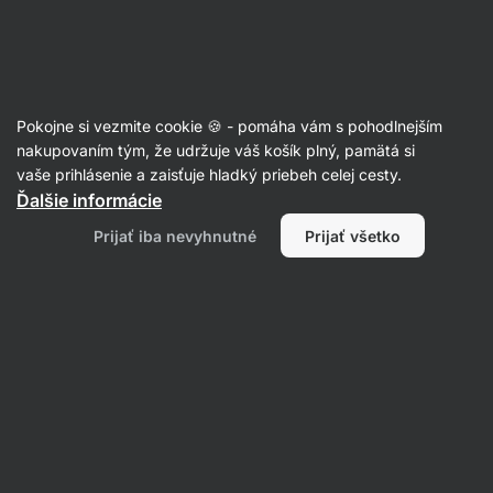
SUMMER SALE ⏰ Posledná šanca ušetriť až 30 %
Skryť
upozornenie
Eshop
Aktin
-
úvodná
Pokojne si vezmite cookie 🍪 - pomáha vám s pohodlnejším
strana
nakupovaním tým, že udržuje váš košík plný, pamätá si
vaše prihlásenie a zaisťuje hladký priebeh celej cesty.
Produkt už nie je v predaji
Ďalšie informácie
prémiová tofu paštéta
Prijať iba nevyhnutné
Prijať všetko
Obľúbené alternatívy