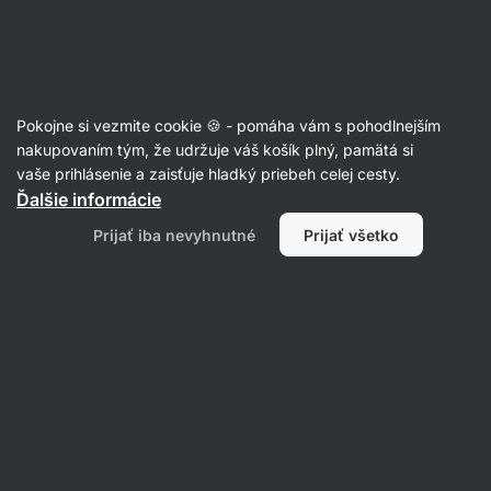
Eshop
Aktin
-
úvodná
strana
Rastlinné nápoje
Pokojne si vezmite cookie 🍪 - pomáha vám s pohodlnejším
Ovsené nápoje
nakupovaním tým, že udržuje váš košík plný, pamätá si
vaše prihlásenie a zaisťuje hladký priebeh celej cesty.
Ďalšie informácie
Filtrovať
Prijať iba nevyhnutné
Prijať všetko
Produktov:
1
Radenie
:
Predvolené